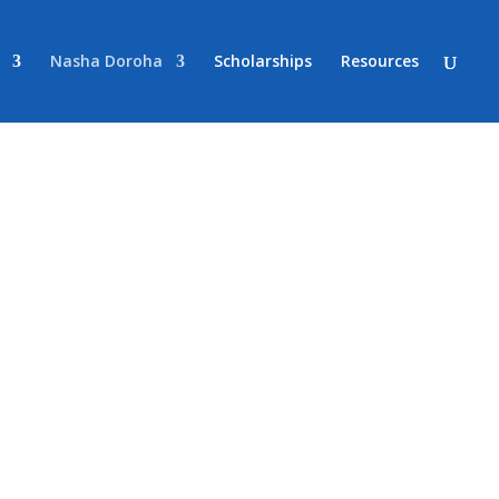
Nasha Doroha
Scholarships
Resources
 &
омовний щоквартальний журнал, який