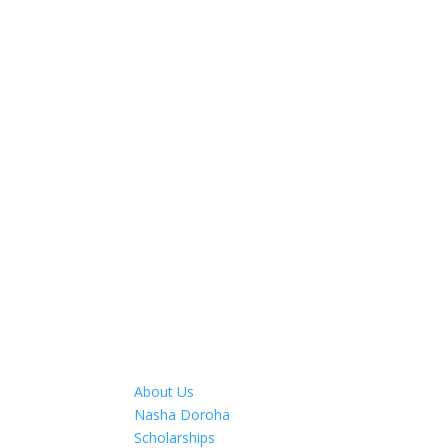
Join your local UCWLC b
Are you interested in growing in your Catholic fa
Ukrainian Rite and our heritage, culture and trad
Here is your chance to be part of an organizatio
local community, but which is also affiliated wit
Reach out to us using the "Contact Us" form and 
About Us
Nasha Doroha
Scholarships