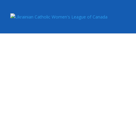
Nasha Doro
Advisory Boa
Publishing 
“Наша Дорога”
є офіційним виданням 
виходить українською та англійсько