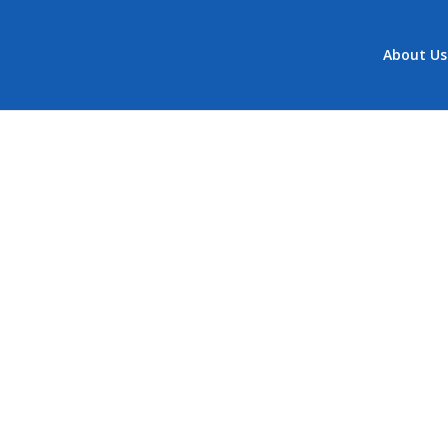
About Us
ha
rd, Editorial Staff
Team
Ліґи Українських Католицьких Жінок Канади. Це дв
ю мовами.